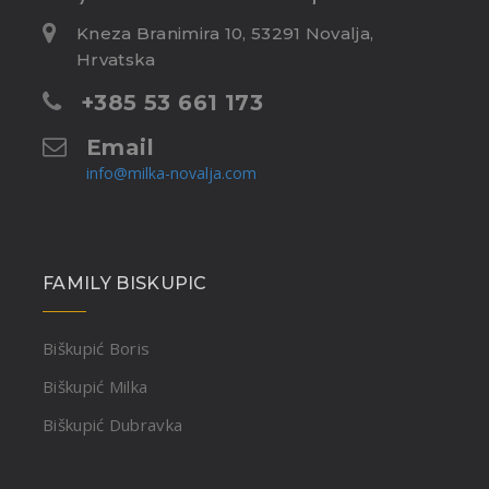
Kneza Branimira 10, 53291 Novalja,
Hrvatska
+385 53 661 173
Email
info@milka-novalja.com
FAMILY BISKUPIC
Biškupić Boris
Biškupić Milka
Biškupić Dubravka