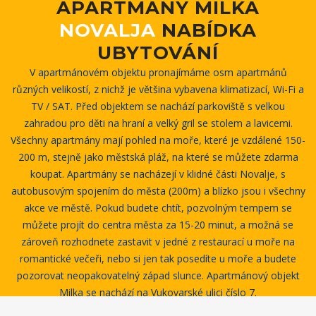
APARTMANY
MILKA
NOVALJA
NABÍDKA
UBYTOVÁNÍ
V apartmánovém objektu pronajímáme osm apartmánů
různých velikostí, z nichž je většina vybavena klimatizací, Wi-Fi a
TV / SAT. Před objektem se nachází parkoviště s velkou
zahradou pro děti na hraní a velký gril se stolem a lavicemi.
Všechny apartmány mají pohled na moře, které je vzdálené 150-
200 m, stejně jako městská pláž, na které se můžete zdarma
koupat. Apartmány se nacházejí v klidné části Novalje, s
autobusovým spojením do města (200m) a blízko jsou i všechny
akce ve městě. Pokud budete chtít, pozvolným tempem se
můžete projít do centra města za 15-20 minut, a možná se
zároveň rozhodnete zastavit v jedné z restaurací u moře na
romantické večeři, nebo si jen tak posedíte u moře a budete
pozorovat neopakovatelný západ slunce. Apartmánový objekt
Milka se nachází na Vukovarské ulici číslo 7.