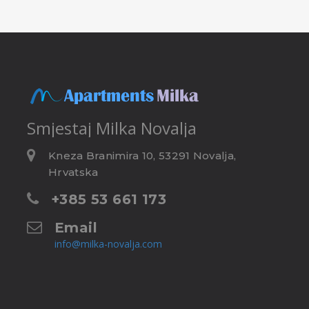
Smjestaj
Milka Novalja
Kneza Branimira 10, 53291 Novalja,
Hrvatska
+385 53 661 173
Email
info@milka-novalja.com