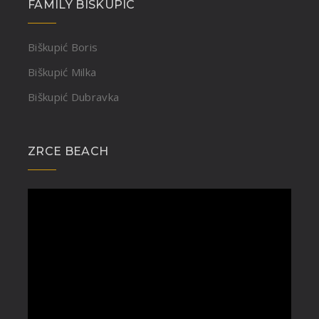
FAMILY BISKUPIC
Biškupić Boris
Biškupić Milka
Biškupić Dubravka
ZRCE BEACH