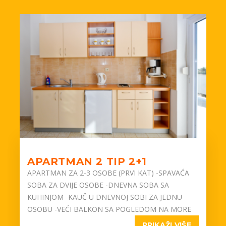
APARTMAN 2 TIP 2+1
APARTMAN ZA 2-3 OSOBE (PRVI KAT) -SPAVAĆA
SOBA ZA DVIJE OSOBE -DNEVNA SOBA SA
KUHINJOM -KAUČ U DNEVNOJ SOBI ZA JEDNU
OSOBU -VEĆI BALKON SA POGLEDOM NA MORE
PRIKAŽI VIŠE