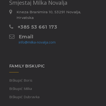
Smjestaj
Milka Novalja
Kneza Branimira 10, 53291 Novalja,
Hrvatska
+385 53 661 173
Email
info@milka-novalja.com
FAMILY BISKUPIC
Biškupić Boris
Biškupić Milka
Biškupić Dubravka