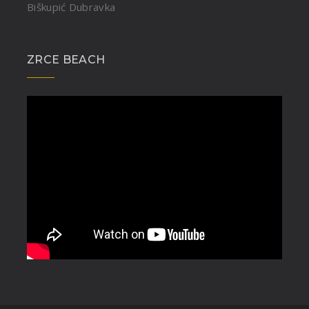
Biškupić Dubravka
ZRCE BEACH