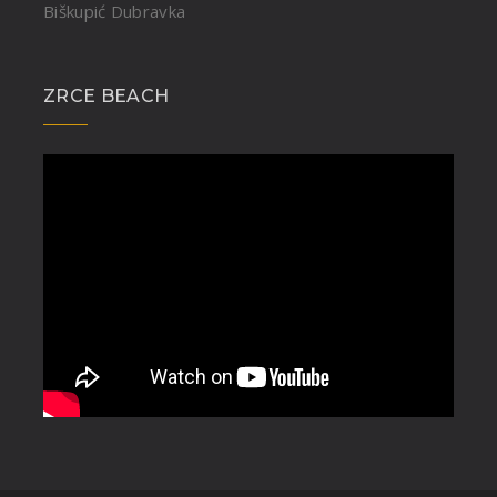
Biškupić Dubravka
ZRCE BEACH