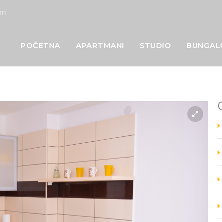
om
POČETNA
APARTMANI
STUDIO
BUNGA