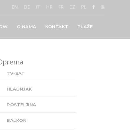
EN
DE
IT
HR
FR
CZ
PL
LOW
O NAMA
KONTAKT
PLAŽE
Oprema
TV-SAT
HLADNJAK
POSTELJINA
BALKON