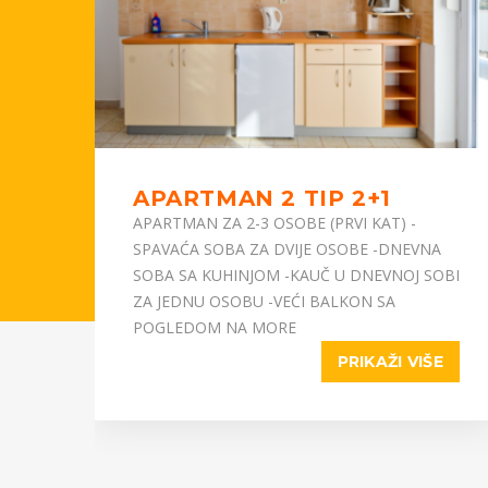
APARTMAN 2 TIP 2+1
APARTMAN ZA 2-3 OSOBE (PRVI KAT) -
VI
SPAVAĆA SOBA ZA DVIJE OSOBE -DNEVNA
SOBA SA KUHINJOM -KAUČ U DNEVNOJ SOBI
ZA JEDNU OSOBU -VEĆI BALKON SA
POGLEDOM NA MORE
E
PRIKAŽI VIŠE