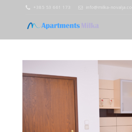
+385 53 661 173
info@milka-novalja.c