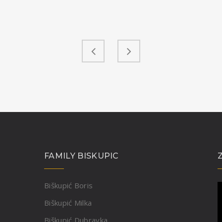
FAMILY BISKUPIC
Biškupić Boris
Biškupić Milka
Biškupić Dubravka