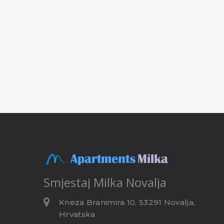
Smjestaj
Milka Novalja
Kneza Branimira 10, 53291 Novalja,
Hrvatska