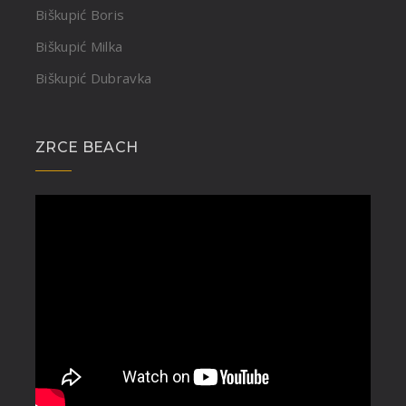
Biškupić Boris
Biškupić Milka
Biškupić Dubravka
ZRCE BEACH