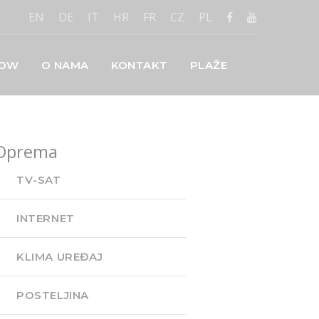
EN
DE
IT
HR
FR
CZ
PL
LOW
O NAMA
KONTAKT
PLAŽE
Oprema
TV-SAT
INTERNET
KLIMA UREĐAJ
POSTELJINA