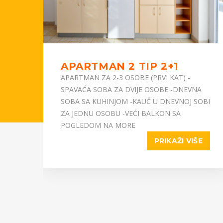
APARTMAN 2 TIP 2+1
APARTMAN ZA 2-3 OSOBE (PRVI KAT) -
VI
SPAVAĆA SOBA ZA DVIJE OSOBE -DNEVNA
SOBA SA KUHINJOM -KAUČ U DNEVNOJ SOBI
ZA JEDNU OSOBU -VEĆI BALKON SA
POGLEDOM NA MORE
E
PRIKAŽI VIŠE