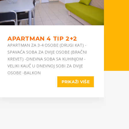
APARTMAN 4 TIP 2+2
A
APARTMAN ZA 3-4 OSOBE (DRUGI KAT) -
AP
SPAVAĆA SOBA ZA DVIJE OSOBE (BRAČNI
DV
KREVET) -DNEVNA SOBA SA KUHINJOM -
BR
VELIKI KAUČ U DNEVNOJ SOBI ZA DVIJE
KU
OSOBE -BALKON
VE
PRIKAŽI VIŠE