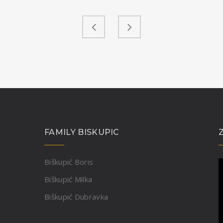
FAMILY BISKUPIC
Biškupić Boris
Biškupić Milka
Biškupić Dubravka