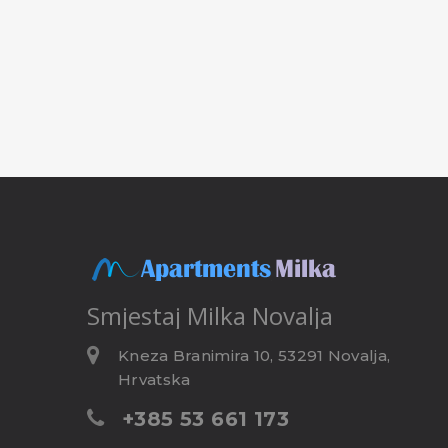
Smjestaj
Milka Novalja
Kneza Branimira 10, 53291 Novalja,
Hrvatska
+385 53 661 173