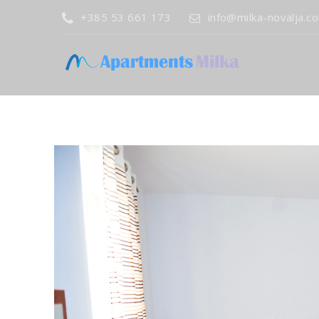
+385 53 661 173
info@milka-novalja.c